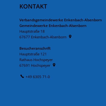
KONTAKT
Verbandsgemeindewerke Enkenbach-Alsenborn
Gemeindewerke Enkenbach-Alsenborn
Hauptstraße 18
67677
Enkenbach-Alsenborn
Besucheranschrift
Hauptstraße 121
Rathaus Hochspeyer
67691
Hochspeyer
+49 6305 71-0