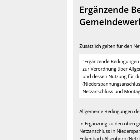
Ergänzende B
Gemeindewerk
Zusätzlich gelten für den N
"Ergänzende Bedingungen
zur Verordnung über Allg
und dessen Nutzung für di
(Niederspannungsanschluss
Netzanschluss und Montage
Allgemeine Bedingungen d
In Ergänzung zu den oben 
Netzanschluss in Niederspa
Enkenbach-Alsenborn (Netzb