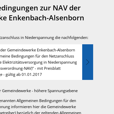
edingungen zur NAV der
e Enkenbach-Alsenborn
etzanschluss in Niederspannung die nachfolgenden:
 der Gemeindewerke Enkenbach-Alsenborn
emeine Bedingungen für den Netzanschluss
e Elektrizitätsversorgung in Niederspannung
verordnung-NAV)" - mit Preisblatt
 - gültig ab 01.01.2017
er Gemeindewerke - höhere Spannungsebene
genannten Allgemeinen Bedingungen für den
nnung informieren hier die Gemeindewerke
etreiber) bezüglich der geltenden Allgemeinen