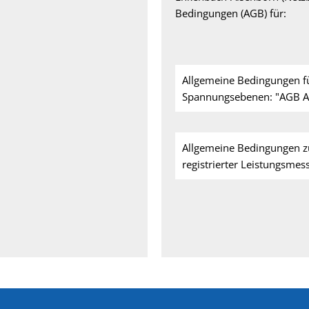
Bedingungen (AGB) für:
Allgemeine Bedingungen f
Spannungsebenen: "AGB A
Allgemeine Bedingungen z
registrierter Leistungsmes