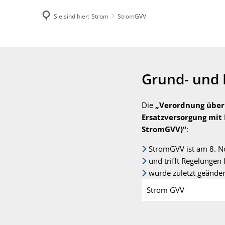
Strom
Sie sind hier:
Strom
StromGVV
Formul
Grund- und 
Die
„Verordnung über
Ersatzversorgung mit
StromGVV)“
:
StromGVV ist am 8. N
und trifft Regelunge
wurde zuletzt geänder
Strom GVV