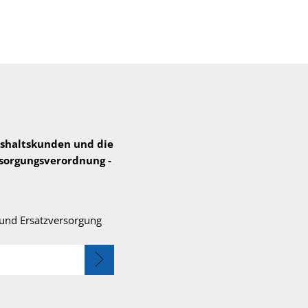
eb Strom
Seite einstellen
shaltskunden und die
rsorgungsverordnung -
 und Ersatzversorgung