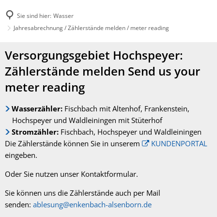
Sie sind hier:
Wasser
Jahresabrechnung / Zählerstände melden / meter reading
Jahresabrechnung
Versorgungsgebiet Hochspeyer:
/
Zählerstände melden Send us your
Zählerstände
meter reading
melden
Wasserzähler:
Fischbach mit Altenhof, Frankenstein,
/
Hochspeyer und Waldleiningen mit Stüterhof
meter
Stromzähler:
Fischbach, Hochspeyer und Waldleiningen
reading
Die Zählerstände können Sie in unserem
KUNDENPORTAL
eingeben.
Oder Sie nutzen unser Kontaktformular.
Sie können uns die Zählerstände auch per Mail
senden:
ablesung@enkenbach-alsenborn.de